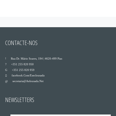
CONTACTE-NOS
___
Rua Dr. Mário Soares, 194 | 4620-499 Pias
___
+351 255 820 950
___
+351 255 820 959
Facebook.com/eseclousada
___
Secretaria@aelousada.net
___
NEWSLETTERS