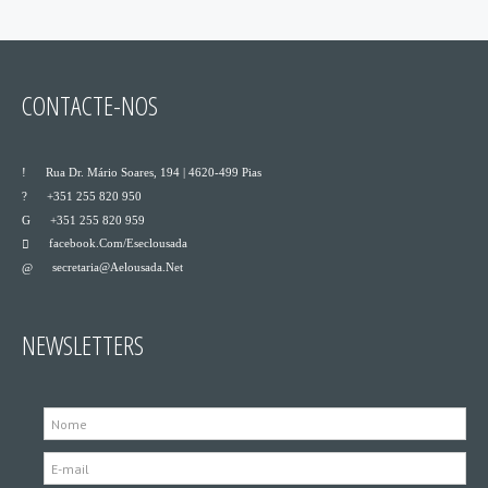
CONTACTE-NOS
___
Rua Dr. Mário Soares, 194 | 4620-499 Pias
___
+351 255 820 950
___
+351 255 820 959
Facebook.com/eseclousada
___
Secretaria@aelousada.net
___
NEWSLETTERS