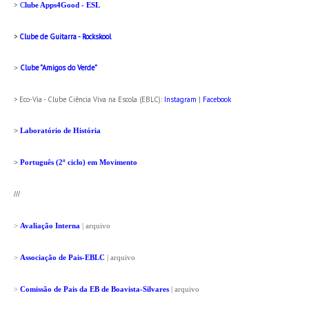
>
C
lube Apps4Good - ESL
>
Clube de Guitarra - Rockskool
Clube "Amigos do Verde"
>
> Eco-Via - Clube Ciência Viva na Escola (EBLC):
Instagram
|
Facebook
>
Laboratório de História
>
Português (2º ciclo) em Movimento
///
>
Avaliação Interna
| arquivo
>
Associação de Pais-EBLC
| arquivo
>
Comissão de Pais da EB de Boavista-Silvares
| arquivo