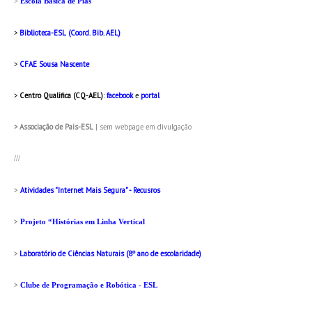
>
Escola Básica de Pias
>
Biblioteca-ESL (Coord. Bib. AEL)
>
CFAE Sousa Nascente
>
Centro Qualifica (CQ-AEL)
:
facebook
e
portal
> Associação de Pais-ESL
| sem webpage em divulgação
///
>
Atividades "Internet Mais Segura" - Recusros
>
Projeto “Histórias em Linha Vertical
>
Laboratório de Ciências Naturais (8º ano de escolaridade)
>
Clube de Programação e Robótica - ESL