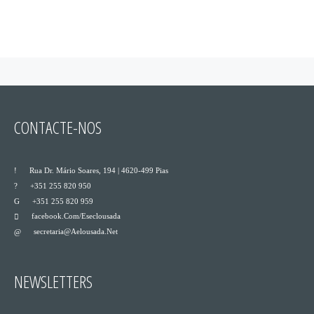
CONTACTE-NOS
___
Rua Dr. Mário Soares, 194 | 4620-499 Pias
___
+351 255 820 950
___
+351 255 820 959
Facebook.com/eseclousada
___
Secretaria@aelousada.net
___
NEWSLETTERS