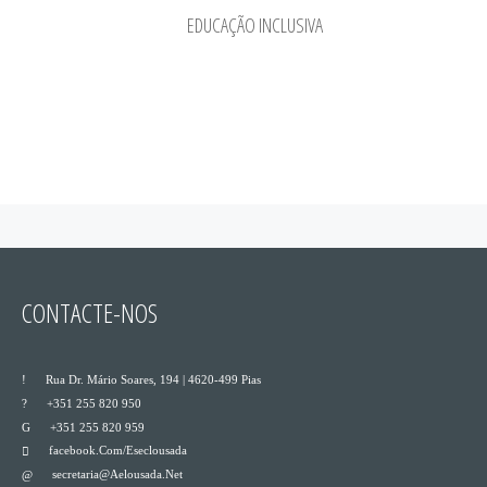
EDUCAÇÃO INCLUSIVA
CONTACTE-NOS
___
Rua Dr. Mário Soares, 194 | 4620-499 Pias
___
+351 255 820 950
___
+351 255 820 959
Facebook.com/eseclousada
___
Secretaria@aelousada.net
___