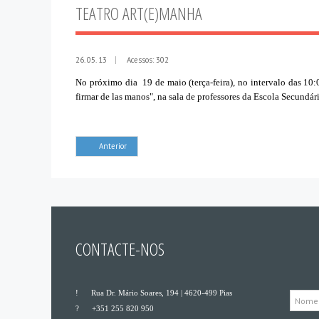
TEATRO ART(E)MANHA
26. 05. 13
Acessos: 302
No próximo dia 19 de maio (terça-feira), no intervalo das 10
firmar de las manos", na sala de professores da Escola Secundá
Anterior
CONTACTE-NOS
___
Rua Dr. Mário Soares, 194 | 4620-499 Pias
___
+351 255 820 950