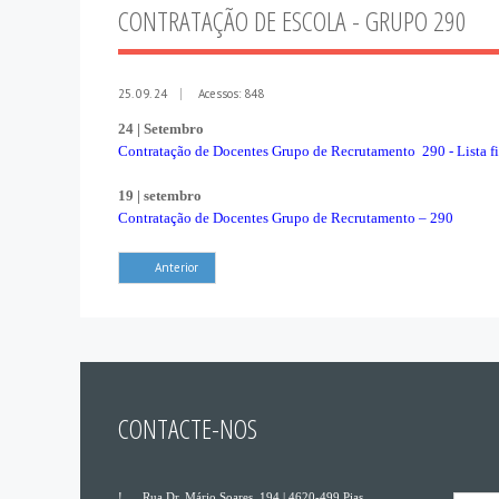
CONTRATAÇÃO DE ESCOLA - GRUPO 290
25. 09. 24
Acessos: 848
24 | Setembro
Contratação de Docentes Grupo de Recrutamento 290 - Lista fi
19 | setembro
Contratação de Docentes Grupo de Recrutamento – 290
Anterior
CONTACTE-NOS
___
Rua Dr. Mário Soares, 194 | 4620-499 Pias