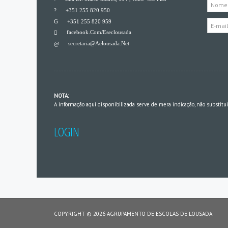
___
+351 255 820 950
___
+351 255 820 959
Facebook.com/eseclousada
___
Secretaria@aelousada.net
___
NOTA:
A informação aqui disponibilizada serve de mera indicação, não substitu
LOGIN
COPYRIGHT © 2026 AGRUPAMENTO DE ESCOLAS DE LOUSADA